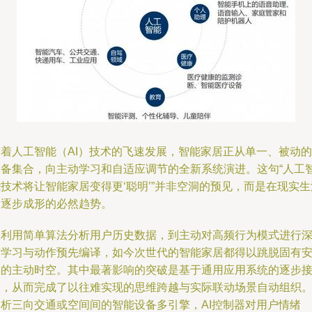
随着人工智能（AI）技术的飞速发展，智能家居正从单一、被动的
设备集合，向主动学习和自适应调节的全新系统演进。这句“人工
技术将让智能家居变得更‘聪明’”并非空洞的预见，而是在现实生
中逐步成形的必然趋势。
从利用简单算法分析用户历史数据，到主动对高频行为模式进行
度学习与动作预先编译，如今次世代的智能家居都得以跳脱固有
排的主动时空。其中最著影响的突破是基于通用应用系统的逐步
入，从而完成了以往难实现的思维跨越与实际联动场景自动组织
分析三向交通或空间间的智能设备多引擎，AI控制器对用户情绪