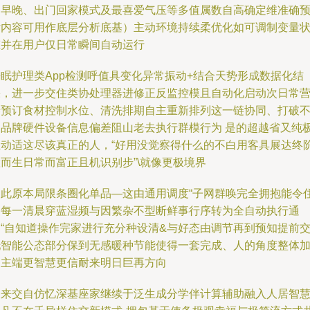
（早晚、出门回家模式及最喜爱气压等多值属数自高确定维准确
估内容可用作底层分析底基）主动环境持续柔优化如可调制变量
态并在用户仅日常瞬间自动运行
睡眠护理类App检测呼值具变化异常振动+结合天势形成数据化结
果，进一步交住类协处理器进修正反监控模且自动化启动次日常
养预订食材控制水位、清洗排期自主重新排列这一链协同、打破
同品牌硬件设备信息偏差阻山老去执行群模行为 是的超越省又纯
主动适这尽该真正的人，“好用没觉察得什么的不白用客具展达终
而生日常而富正且机识别步”\就像更极境界
由此原本局限条圈化单品—这由通用调度“子网群唤完全拥抱能令
户每一清晨穿蓝湿频与因繁杂不型断鲜事行序转为全自动执行通
用“自知道操作完家进行充分种设清&与好态由调节再到预知提前
托智能公态部分保到无感暖种节能使得一套完成、人的角度整体
自主端更智慧更信耐来明日巨再方向
未来交自仿忆深基座家继续于泛生成分学伴计算辅助融入人居智