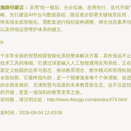
实施路径建议：
采用“统一规划、分步实施、急用先行、迭代升级”
策略。先行建设AI中台与数据基础，随后逐步部署关键场景应用，
最终实现全面智能化。需配套进行组织架构调整、师生信息素养
训以及持续运营维护体系的建立。
##
一个非常全面的智慧校园智能化系统整体解决方案，其价值远不
于技术工具的堆砌。它通过深度融入人工智能通用应用系统，正
重新定义校园的边界与形态，推动教育理念、教学模式和管理机
的全面创新。它最终指向的，是一个能够激发每个个体潜能、促
人的全面发展的、充满智慧与温度的未来教育新生态。这不仅是
术的升级，更是一场深刻的教育变革之旅。
若转载，请注明出处：http://www.rbezgp.com/product/74.html
新时间：2026-08-04 12:43:08