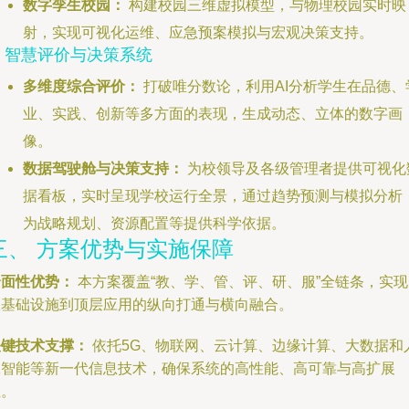
数字孪生校园：
构建校园三维虚拟模型，与物理校园实时映
射，实现可视化运维、应急预案模拟与宏观决策支持。
4. 智慧评价与决策系统
多维度综合评价：
打破唯分数论，利用AI分析学生在品德、
业、实践、创新等多方面的表现，生成动态、立体的数字画
像。
数据驾驶舱与决策支持：
为校领导及各级管理者提供可视化
据看板，实时呈现学校运行全景，通过趋势预测与模拟分析
为战略规划、资源配置等提供科学依据。
三、 方案优势与实施保障
全面性优势：
本方案覆盖“教、学、管、评、研、服”全链条，实现
从基础设施到顶层应用的纵向打通与横向融合。
关键技术支撑：
依托5G、物联网、云计算、边缘计算、大数据和
工智能等新一代信息技术，确保系统的高性能、高可靠与高扩展
性。