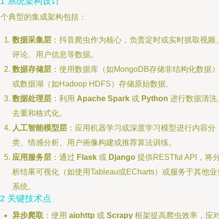
.1 系统架构设计
一个典型的集成架构包括：
数据采集层
：抖音爬虫作为核心，负责定时或实时抓取视频
评论、用户信息等数据。
数据存储层
：使用数据库（如MongoDB存储非结构化数据
或数据湖（如Hadoop HDFS）存储原始数据。
数据处理层
：利用
Apache Spark
或
Python
进行数据清洗
去重和格式化。
人工智能模型层
：应用机器学习或深度学习模型进行内容分
类、情感分析、用户画像构建或推荐算法训练。
应用服务层
：通过
Flask
或
Django
提供RESTful API，将
析结果可视化（如使用Tableau或ECharts）或服务于其他业
系统。
.2 关键技术点
异步爬取
：使用
aiohttp
或
Scrapy
框架提高爬虫效率，应