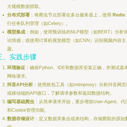
大规模数据抓取。
分布式部署
：将爬虫节点部署在多台服务器上，使用
Redis
行任务队列管理（如Celery）。
模型集成
：例如，使用预训练的NLP模型（如BERT）分析
论情感；或使用计算机视觉模型（如CNN）识别视频内容主
题。
三、实践步骤
环境验证
：确保Python、IDE和数据库安装正确，并测试基
网络请求。
抖音API分析
：使用抓包工具（如mitmproxy）分析抖音网页
或移动端的API接口，了解请求参数和返回数据结构。
编写基础爬虫
：从简单请求开始，逐步增加User-Agent、代
和Cookie管理功能。
数据存储设计
：定义数据库集合或表结构，存储爬取的原始