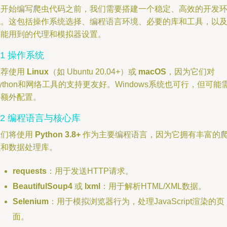
在开始编写爬虫代码之前，我们需要搭建一个稳定、高效的开发
境。这包括操作系统选择、编程语言环境、必要的库和工具，以
可能用到的代理和模拟器设置。
.1 操作系统
推荐使用
Linux
（如 Ubuntu 20.04+）或
macOS
，因为它们对
ython和网络工具的支持更友好。Windows系统也可行，但可能
要额外配置。
.2 编程语言与核心库
我们将使用
Python 3.8+
作为主要编程语言，因为它拥有丰富的
虫和数据处理库。
requests
：用于发送HTTP请求。
BeautifulSoup4
或
lxml
：用于解析HTML/XML数据。
Selenium
：用于模拟浏览器行为，处理JavaScript渲染的页
面。