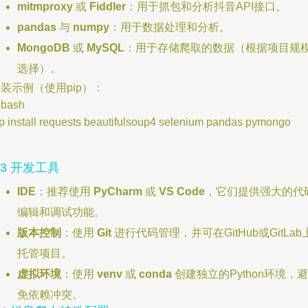
mitmproxy
或
Fiddler
：用于抓包和分析抖音API接口。
pandas
与
numpy
：用于数据处理和分析。
MongoDB
或
MySQL
：用于存储爬取的数据（根据项目规
选择）。
装示例（使用pip）：
bash
p install requests beautifulsoup4 selenium pandas pymongo
.3 开发工具
IDE
：推荐使用
PyCharm
或
VS Code
，它们提供强大的代
编辑和调试功能。
版本控制
：使用
Git
进行代码管理，并可在GitHub或GitLab
托管项目。
虚拟环境
：使用
venv
或
conda
创建独立的Python环境，避
免依赖冲突。