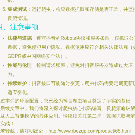
据。
集成测试
：运行爬虫，检查数据抓取和存储是否正常，并监
反爬情况。
四、注意事项
法律与道德
：遵守抖音的Robots协议和服务条款，仅抓取公
数据，避免侵犯用户隐私。数据使用应符合相关法律法规（
GDPR或中国网络安全法）。
性能与伦理
：控制请求频率，避免对抖音服务器造成过大压
力。
持续维护
：抖音接口可能随时变更，爬虫代码需要定期更新
适应变化。
通过本弹的环境配置，您已经为抖音爬虫项目奠定了坚实的基础
在后续文章中，我们将深入探讨爬虫核心代码编写、反爬策略破
以及人工智能模型的具体应用。请继续关注第二弹：数据抓取与
析实战！
若转载，请注明出处：http://www.rbezgp.com/product/65.html