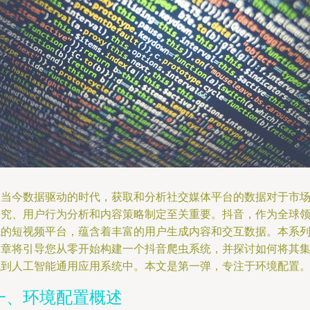
在当今数据驱动的时代，获取和分析社交媒体平台的数据对于市
研究、用户行为分析和内容策略制定至关重要。抖音，作为全球
先的短视频平台，蕴含着丰富的用户生成内容和交互数据。本系
文章将引导您从零开始构建一个抖音爬虫系统，并探讨如何将其
成到人工智能通用应用系统中。本文是第一弹，专注于环境配置
一、环境配置概述